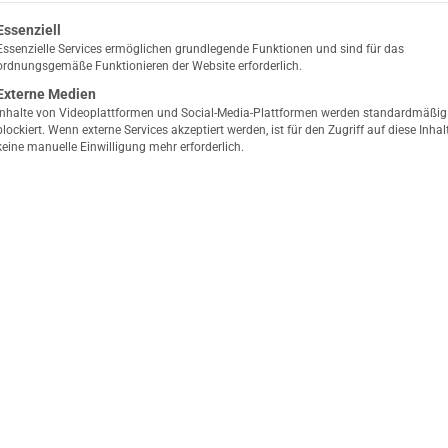
olgt eine Liste der Service-Gruppen, für die eine Ein
Essenziell
Essenzielle Services ermöglichen grundlegende Funktionen und sind für das
ordnungsgemäße Funktionieren der Website erforderlich.
Externe Medien
Inhalte von Videoplattformen und Social-Media-Plattformen werden standardmäßig
blockiert. Wenn externe Services akzeptiert werden, ist für den Zugriff auf diese Inhal
keine manuelle Einwilligung mehr erforderlich.