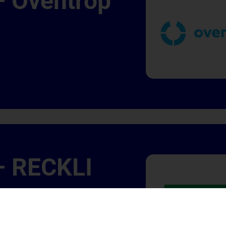
– Oventrop
– RECKLI