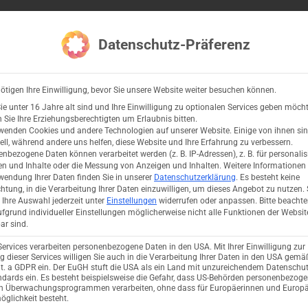
ce
Branchen
Produkte & Partner
Ressourcen
Datenschutz-Präferenz
Open Salesforce
Open Branchen
Open Produkte &
O
ötigen Ihre Einwilligung, bevor Sie unsere Website weiter besuchen können.
e unter 16 Jahre alt sind und Ihre Einwilligung zu optionalen Services geben möcht
Sie Ihre Erziehungsberechtigten um Erlaubnis bitten.
wenden Cookies und andere Technologien auf unserer Website. Einige von ihnen si
ell, während andere uns helfen, diese Website und Ihre Erfahrung zu verbessern.
nbezogene Daten können verarbeitet werden (z. B. IP-Adressen), z. B. für personalis
n und Inhalte oder die Messung von Anzeigen und Inhalten.
Weitere Informationen
eiderte Lösungen reale
wendung Ihrer Daten finden Sie in unserer
Datenschutzerklärung
.
Es besteht keine
rt für unsere Kunden schaffen. Entdecken
chtung, in die Verarbeitung Ihrer Daten einzuwilligen, um dieses Angebot zu nutzen.
Ihre Auswahl jederzeit unter
Einstellungen
widerrufen oder anpassen.
Bitte beachte
 mit Technologie und Strategie angehen,
fgrund individueller Einstellungen möglicherweise nicht alle Funktionen der Websit
ar sind.
Services verarbeiten personenbezogene Daten in den USA. Mit Ihrer Einwilligung zur
 dieser Services willigen Sie auch in die Verarbeitung Ihrer Daten in den USA gemäß
lit. a GDPR ein. Der EuGH stuft die USA als ein Land mit unzureichendem Datenschu
dards ein. Es besteht beispielsweise die Gefahr, dass US-Behörden personenbezog
in Überwachungsprogrammen verarbeiten, ohne dass für Europäerinnen und Europä
glichkeit besteht.