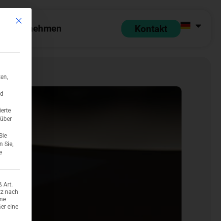
Mit diesem Button wird der Dialog geschlossen. Seine Funktionalität ist identi
Unternehmen
Kontakt
 Partner
pen Ressourcen
Open Unternehmen
en,
nd
ierte
 über
Sie
n Sie,
e
 Art.
tz nach
ene
er eine