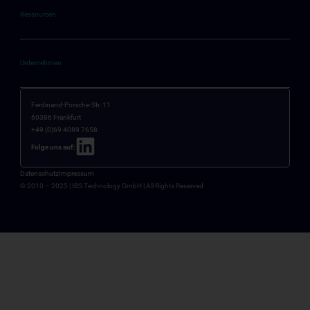
Ressourcen
Unternehmen
Ferdinand-Porsche-Str. 11
60386 Frankfurt
+49 (0)69 4089 7658
Folge uns auf:
Datenschutz
Impressum
© 2010 – 2025 |
IBS Technology GmbH
| All Rights Reserved