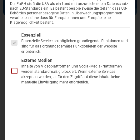
Der EuGH stuft die USA als ein Land mit unzureichendem Datenschutz
nach EU-Standards ein. Es besteht beispielsweise die Gefahr, dass US-
Behörden personenbezogene Daten in Überwachungsprogrammen
verarbeiten, ohne dass für Europäerinnen und Europäer eine
Klagemöglichkeit besteht.
Inhalt
Es folgt eine Liste der Service-Gruppen, für die eine Einwillig
Essenziell
Essenzielle Services ermöglichen grundlegende Funktionen und
No headings were found on this page.
sind für das ordnungsgemäße Funktionieren der Website
erforderlich.
Externe Medien
Anhaltende Konflikte und zunehmende
Inhalte von Videoplattformen und Social-Media-Plattformen
Klimakatastrophen sorgen dafür, dass rund 168
werden standardmäßig blockiert. Wenn externe Services
akzeptiert werden, ist für den Zugriff auf diese Inhalte keine
Millionen Menschen weltweit auf humanitäre Hilfe
manuelle Einwilligung mehr erforderlich.
angewiesen sind – Hilfe in akuten Notlagen, mit der das
Leben des Einzelnen gerettet werden kann. Täglich
begegnen Länder und Organisationen diesem Leid und
leisten Unterstützung. Darunter auch Medair, eine von
wenigen Hilfsorganisationen, die an einigen der
entlegensten, besonders verwüsteten Orten aktiv ist.
Medair ist eine internationale Hilfsorganisation mit