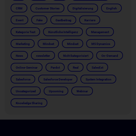
CRM
Customer Stories
Digitalisierung
English
Event
Fake
Gastbeitrag
Karriere
Kategorie Test
Künstliche Intelligenz
Management
Marketing
Mindset
Mindset
MS Dynamics
News
newsletter
Nicht kategorisiert
On-Demand
Online-Seminar
Pardot
Real
SalesExt
Salesforce
Salesforce Developer
System Integration
Uncategorized
Upcoming
Webinar
Knowledge Sharing