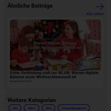
Ähnliche Beiträge
Alle sehen
Echte Verbindung statt nur WLAN: Warum digitale
B
Balance unser Weihnachtswunsch ist
H
November 24, 2025
Se
Weitere Kategorien
Alle
Aktion
Blog
Change Management