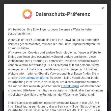
Zum
Mit dies
Inhalt
Menu
Datenschutz-Präferenz
springen
Wir benötigen Ihre Einwilligung, bevor Sie unsere Website weiter
News
besuchen können.
Wenn Sie unter 16 Jahre alt sind und Ihre Einwilligung zu optionalen
Services geben möchten, müssen Sie Ihre Erziehungsberechtigten um
Medair – Jedes leben
Erlaubnis bitten.
Wir verwenden Cookies und andere Technologien auf unserer Website.
zählt
Einige von ihnen sind essenziell, während andere uns helfen, diese
Website und Ihre Erfahrung zu verbessern.
Personenbezogene Daten
können verarbeitet werden (z. B. IP-Adressen), z. B. für personalisierte
Anzeigen und Inhalte oder die Messung von Anzeigen und Inhalten.
Weitere Informationen über die Verwendung Ihrer Daten finden Sie in
IBS Technology
6. April 2020
unserer
Datenschutzerklärung
.
Es besteht keine Verpflichtung, in die
Verarbeitung Ihrer Daten einzuwilligen, um dieses Angebot zu nutzen.
Sie können Ihre Auswahl jederzeit unter
Einstellungen
widerrufen oder
anpassen.
Bitte beachten Sie, dass aufgrund individueller Einstellungen
möglicherweise nicht alle Funktionen der Website verfügbar sind.
Einige Services verarbeiten personenbezogene Daten in den USA. Mit
Ihrer Einwilligung zur Nutzung dieser Services willigen Sie auch in die
Verarbeitung Ihrer Daten in den USA gemäß Art. 49 (1) lit. a GDPR ein.