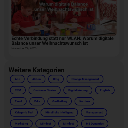
Echte Verbindung statt nur WLAN: Warum digitale
B
Balance unser Weihnachtswunsch ist
H
November 24, 2025
Se
Weitere Kategorien
Alle
Aktion
Blog
Change Management
CRM
Customer Stories
Digitalisierung
English
Event
Fake
Gastbeitrag
Karriere
Kategorie Test
Künstliche Intelligenz
Management
Marketing
Mindset
Mindset
MS Dynamics