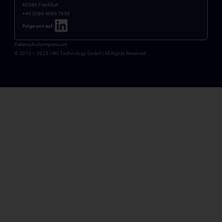
60386 Frankfurt
+49 (0)69 4089 7658
Folge uns auf:
Datenschutz
Impressum
© 2010 – 2025 |
IBS Technology GmbH
| All Rights Reserved