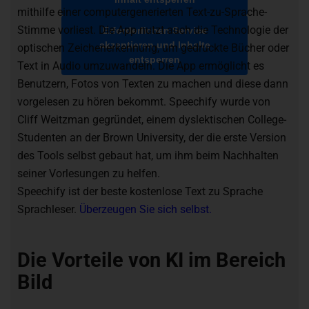
mithilfe einer computergenerierten Text-zu-Sprache-
Stimme vorliest. Die App nutzt auch die Technologie der
Erforderlichen Service
akzeptieren und Inhalte
optischen Zeichenerkennung, um gedruckte Bücher oder
entsperren
Text in Audio umzuwandeln. Die App ermöglicht es
Benutzern, Fotos von Texten zu machen und diese dann
vorgelesen zu hören bekommt. Speechify wurde von
Cliff Weitzman gegründet, einem dyslektischen College-
Studenten an der Brown University, der die erste Version
des Tools selbst gebaut hat, um ihm beim Nachhalten
seiner Vorlesungen zu helfen.
Speechify ist der beste kostenlose Text zu Sprache
Sprachleser.
Überzeugen Sie sich selbst.
Die Vorteile von KI im Bereich
Bild