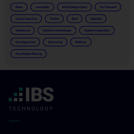
News
newsletter
Nicht kategorisiert
On-Demand
Online-Seminar
Pardot
Real
SalesExt
Salesforce
Salesforce Developer
System Integration
Uncategorized
Upcoming
Webinar
Knowledge Sharing
Sprache