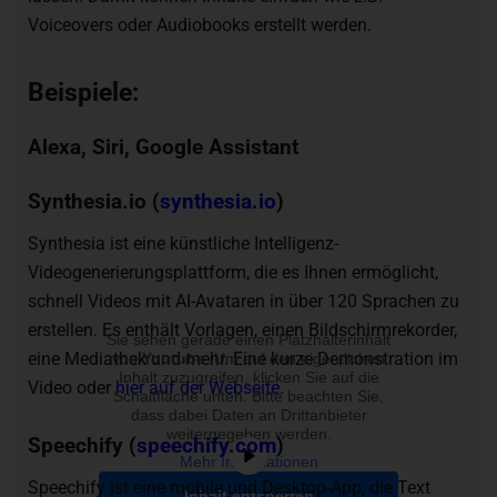
Voiceovers oder Audiobooks erstellt werden.
Beispiele:
Alexa, Siri, Google Assistant
Synthesia.io (
synthesia.io
)
Synthesia ist eine künstliche Intelligenz-
Videogenerierungsplattform, die es Ihnen ermöglicht,
schnell Videos mit AI-Avataren in über 120 Sprachen zu
erstellen. Es enthält Vorlagen, einen Bildschirmrekorder,
Sie sehen gerade einen Platzhalterinhalt
eine Mediathek und mehr. Eine kurze Demonstration im
von
Youtube
. Um auf den eigentlichen
Inhalt zuzugreifen, klicken Sie auf die
Video oder
hier auf der Webseite.
Schaltfläche unten. Bitte beachten Sie,
dass dabei Daten an Drittanbieter
weitergegeben werden.
Speechify (
speechify.com
)
Mehr Informationen
Speechify ist eine mobile und Desktop-App, die Text
Inhalt entsperren