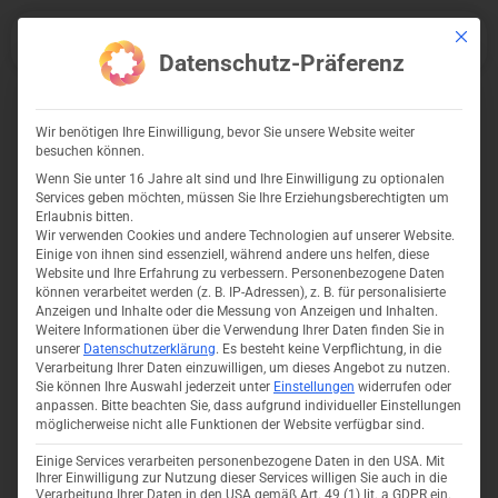
Zum
Mit dies
Inhalt
Menu
Datenschutz-Präferenz
springen
Wir benötigen Ihre Einwilligung, bevor Sie unsere Website weiter
Blog
,
Digitalisierung
,
Künstliche Intelligenz
besuchen können.
Wenn Sie unter 16 Jahre alt sind und Ihre Einwilligung zu optionalen
Services geben möchten, müssen Sie Ihre Erziehungsberechtigten um
Die KI-Revolutionierung
Erlaubnis bitten.
Wir verwenden Cookies und andere Technologien auf unserer Website.
der Geschäftswelt: Die
Einige von ihnen sind essenziell, während andere uns helfen, diese
Website und Ihre Erfahrung zu verbessern.
Personenbezogene Daten
Macht der Künstlichen
können verarbeitet werden (z. B. IP-Adressen), z. B. für personalisierte
Anzeigen und Inhalte oder die Messung von Anzeigen und Inhalten.
Intelligenz in den
Weitere Informationen über die Verwendung Ihrer Daten finden Sie in
unserer
Datenschutzerklärung
.
Es besteht keine Verpflichtung, in die
Bereichen Text, Sprache,
Verarbeitung Ihrer Daten einzuwilligen, um dieses Angebot zu nutzen.
Sie können Ihre Auswahl jederzeit unter
Einstellungen
widerrufen oder
Bild und generative KI
anpassen.
Bitte beachten Sie, dass aufgrund individueller Einstellungen
möglicherweise nicht alle Funktionen der Website verfügbar sind.
Einige Services verarbeiten personenbezogene Daten in den USA. Mit
Ihrer Einwilligung zur Nutzung dieser Services willigen Sie auch in die
Verarbeitung Ihrer Daten in den USA gemäß Art. 49 (1) lit. a GDPR ein.