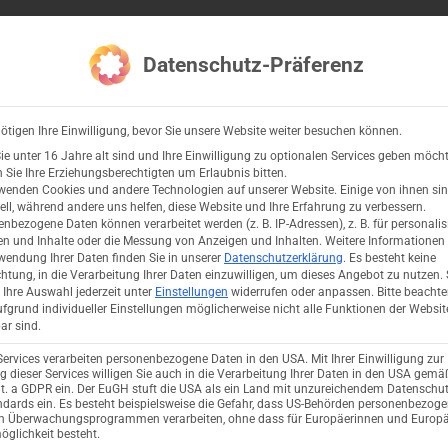
ce
Branchen
Produkte & Partner
Ressourcen
Datenschutz-Präferenz
Open Salesforce
Open Branchen
Open Produkte &
O
ötigen Ihre Einwilligung, bevor Sie unsere Website weiter besuchen können.
Blog
,
Management
,
Marketing
,
Mindset
e unter 16 Jahre alt sind und Ihre Einwilligung zu optionalen Services geben möcht
Sie Ihre Erziehungsberechtigten um Erlaubnis bitten.
 und durchstarte
wenden Cookies und andere Technologien auf unserer Website. Einige von ihnen si
ell, während andere uns helfen, diese Website und Ihre Erfahrung zu verbessern.
nbezogene Daten können verarbeitet werden (z. B. IP-Adressen), z. B. für personalis
n und Inhalte oder die Messung von Anzeigen und Inhalten.
Weitere Informationen
 Ihrem Business
wendung Ihrer Daten finden Sie in unserer
Datenschutzerklärung
.
Es besteht keine
chtung, in die Verarbeitung Ihrer Daten einzuwilligen, um dieses Angebot zu nutzen.
Ihre Auswahl jederzeit unter
Einstellungen
widerrufen oder anpassen.
Bitte beachte
verleiht
fgrund individueller Einstellungen möglicherweise nicht alle Funktionen der Websit
ar sind.
Services verarbeiten personenbezogene Daten in den USA. Mit Ihrer Einwilligung zur
 dieser Services willigen Sie auch in die Verarbeitung Ihrer Daten in den USA gemäß
lit. a GDPR ein. Der EuGH stuft die USA als ein Land mit unzureichendem Datenschu
dards ein. Es besteht beispielsweise die Gefahr, dass US-Behörden personenbezog
IBS Technology
7. März 2023
in Überwachungsprogrammen verarbeiten, ohne dass für Europäerinnen und Europä
glichkeit besteht.