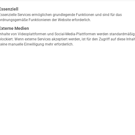
olgt eine Liste der Service-Gruppen, für die eine Ein
Essenziell
Essenzielle Services ermöglichen grundlegende Funktionen und sind für das
ordnungsgemäße Funktionieren der Website erforderlich.
Externe Medien
Inhalte von Videoplattformen und Social-Media-Plattformen werden standardmäßig
blockiert. Wenn externe Services akzeptiert werden, ist für den Zugriff auf diese Inhal
keine manuelle Einwilligung mehr erforderlich.