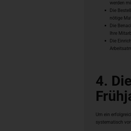
werden m
Die Bestel
nötige Mat
Die Benach
Ihre Mitar
Die Einri
Arbeitsatm
4. Di
Frühj
Um ein erfolgreic
systematisch vor