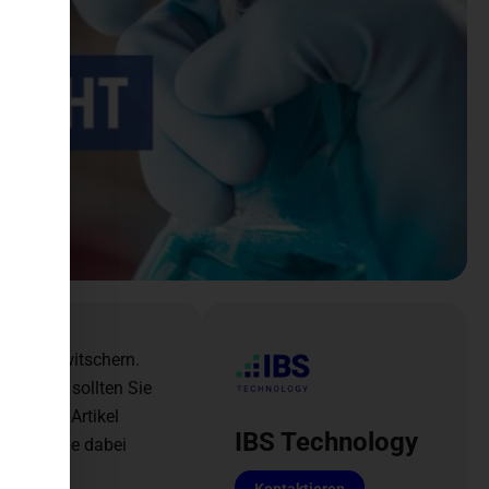
 Vögel zwitschern.
s. Warum sollten Sie
n diesem Artikel
IBS Technology
ereiche Sie dabei