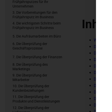
Frühjahrsputzes für Ihr
Unternehmen
3. Die Vorbereitungen für den
Frühjahrsputz im Business
Inhal
4. Die wichtigsten Schritte beim
Frühjahrsputz im Business
5. Die Aufräumarbeiten im Büro
Warum ein
6. Die Überprüfung der
Die Vortei
Geschäftsprozesse
Die Vorber
7. Die Überprüfung der Finanzen
Die wichti
8. Die Überprüfung des
Die Aufrä
Marketings
Die Überp
9. Die Überprüfung der
Die Überp
Mitarbeiter
Die Überp
10. Die Überprüfung der
Kundenbeziehungen
Die Überpr
11. Die Überprüfung der
Die Überp
Produkte und Dienstleistungen
Die Überp
12. Die Überprüfung der
Die Überpr