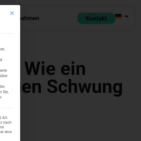
Mit diesem Button wird der Dialog geschlossen. Seine Funktionalität ist identi
Unternehmen
Kontakt
 Partner
pen Ressourcen
Open Unternehmen
en,
n: Wie ein
nd
ierte
 über
 neuen Schwung
Sie
n Sie,
e
 Art.
tz nach
ene
er eine