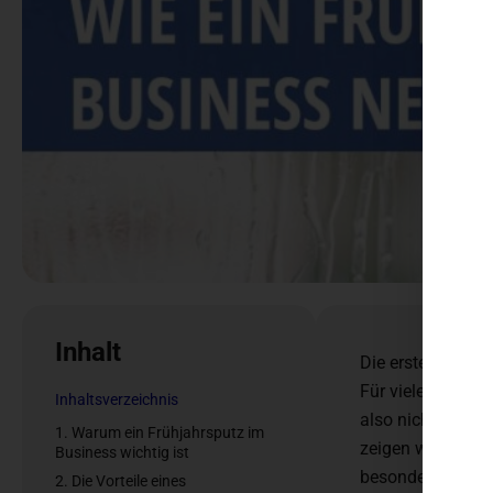
Inhalt
Die ersten warme
Für viele Mensch
Inhaltsverzeichnis
also nicht auch 
1. Warum ein Frühjahrsputz im
zeigen wir Ihnen,
Business wichtig ist
besonders im Blic
2. Die Vorteile eines